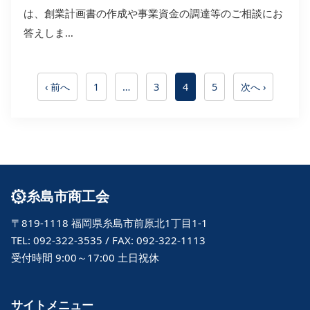
は、創業計画書の作成や事業資金の調達等のご相談にお
答えしま…
投
‹ 前へ
1
…
3
4
5
次へ ›
稿
ナ
ビ
ゲ
ー
糸島市商工会
シ
〒819-1118 福岡県糸島市前原北1丁目1-1
ョ
TEL: 092-322-3535 / FAX: 092-322-1113
ン
受付時間 9:00～17:00 土日祝休
サイトメニュー