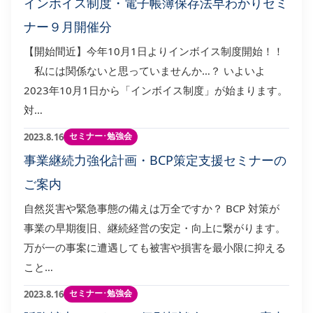
インボイス制度・電子帳簿保存法早わかりセミ
ナー９月開催分
【開始間近】今年10月1日よりインボイス制度開始！！
私には関係ないと思っていませんか…？ いよいよ
2023年10月1日から「インボイス制度」が始まります。
対…
セミナー･勉強会
2023.8.16
事業継続力強化計画・BCP策定支援セミナーの
ご案内
自然災害や緊急事態の備えは万全ですか？ BCP 対策が
事業の早期復旧、継続経営の安定・向上に繋がります。
万が一の事案に遭遇しても被害や損害を最小限に抑える
こと…
セミナー･勉強会
2023.8.16