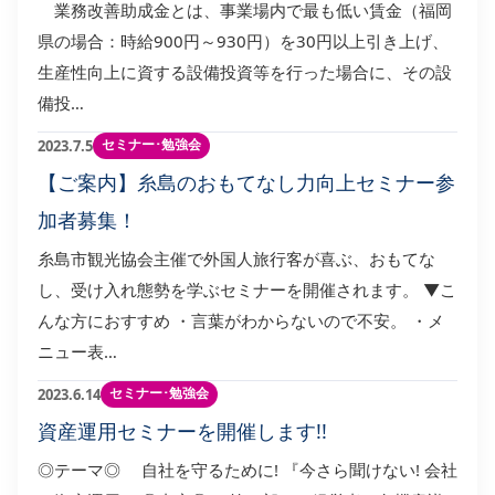
業務改善助成金とは、事業場内で最も低い賃金（福岡
県の場合：時給900円～930円）を30円以上引き上げ、
生産性向上に資する設備投資等を行った場合に、その設
備投…
セミナー･勉強会
2023.7.5
【ご案内】糸島のおもてなし力向上セミナー参
加者募集！
糸島市観光協会主催で外国人旅行客が喜ぶ、おもてな
し、受け入れ態勢を学ぶセミナーを開催されます。 ▼こ
んな方におすすめ ・言葉がわからないので不安。 ・メ
ニュー表…
セミナー･勉強会
2023.6.14
資産運用セミナーを開催します!!
◎テーマ◎ 自社を守るために! 『今さら聞けない! 会社