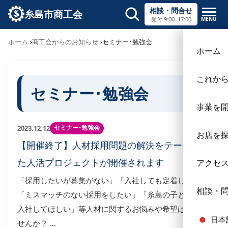
相談・問合せ
糸島市商工会
MENU
受付 9:00–17:00
サイト内検索
ホーム
商工会からのお知らせ
セミナー･勉強会
ホーム
これか
セミナー･勉強会
事業を
セミナー･勉強会
2023.12.12
お店を
【開催終了】人材採用問題の解決をテーマにし
た人活プロジェクトが開催されます
アクセ
「採用したいが募集がない」「入社しても定着しない」
相談・
「ミスマッチのない採用をしたい」「糸島の子ども達に
入社してほしい」等人材に関するお悩みや希望はありま
日本
せんか？ …