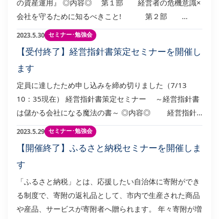
の資産運用』 ◎内容◎ 第１部 経営者の危機意識×
会社を守るために知るべきこと! 第２部 …
セミナー･勉強会
2023.5.30
【受付終了】経営指針書策定セミナーを開催し
ます
定員に達したため申し込みを締め切りました（7/13
10：35現在） 経営指針書策定セミナー ～経営指針書
は儲かる会社になる魔法の書～ ◎内容◎ 経営指針…
セミナー･勉強会
2023.5.29
【開催終了】ふるさと納税セミナーを開催しま
す
「ふるさと納税」とは、応援したい自治体に寄附ができ
る制度で、寄附の返礼品として、市内で生産された商品
や産品、サービスが寄附者へ贈られます。 年々寄附が増