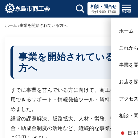
相談・問合せ
糸島市商工会
MENU
受付 9:00–17:00
サイト内検索
ホーム
事業を開始されている方へ
×
ホーム
これか
事業を開始されている
方へ
事業を
お店を
すでに事業を営んでいる方に向けて、商工会で利
アクセ
用できるサポート・情報発信ツール・資料をまと
めました。
相談・
経営の課題解決、販路拡大、人材・労務、補助
金・助成金制度の活用など、継続的な事業発展に
日本
ご活用ください。