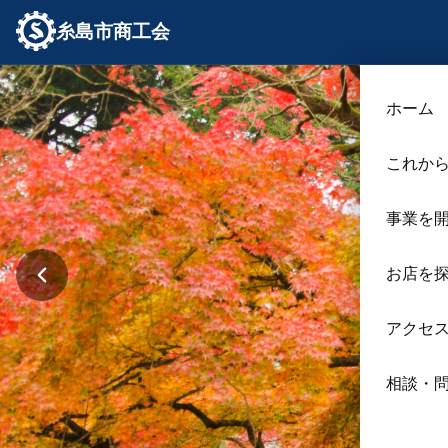
糸島市商工会
ホーム
これか
事業を
お店を
アクセ
相談・