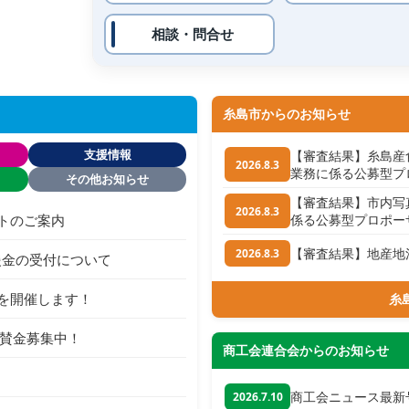
相談・問合せ
糸島市からのお知らせ
支援情報
【審査結果】糸島産
2026.8.3
業務に係る公募型プ
その他お知らせ
【審査結果】市内写
2026.8.3
クトのご案内
係る公募型プロポー
【審査結果】地産地
2026.8.3
援金の受付について
ーを開催します！
糸
協賛金募集中！
商工会連合会からのお知らせ
商工会ニュース最新
2026.7.10