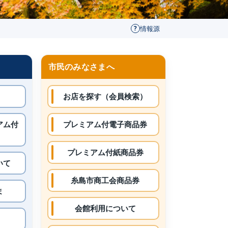
?
情報源
市民のみなさまへ
お店を探す（会員検索）
アム付
プレミアム付電子商品券
プレミアム付紙商品券
いて
糸島市商工会商品券
ま
会館利用について
L