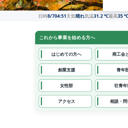
日時
8/7
04:51
天気
晴れ
気温
31.2 ℃
最高
35 
これから事業を始める方へ
はじめての方へ
商工会
創業支援
青年
女性部
壮青年
アクセス
相談・問