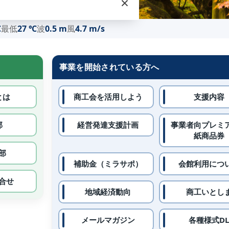
×
℃
最低
27 ℃
波
0.5 m
風
4.7 m/s
事業を開始されている方へ
とは
商工会を活用しよう
支援内容
部
経営発達支援計画
事業者向プレミ
紙商品券
部
補助金（ミラサポ）
会館利用につ
合せ
地域経済動向
商工いとし
メールマガジン
各種様式D