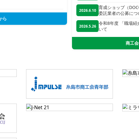
育成ショップ（DO
2026.6.10
委託業者の公募につ
から
令和8年度 「職場
2026.5.26
いて
商工会