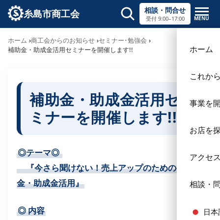
相談・問合せ
糸島市商工会
MENU
受付 9:00–17:00
ホーム
商工会からのお知らせ
セミナー･勉強会
ホーム
補助金・助成金活用セミナーを開催します!!
これか
補助金・助成金活用セ
事業を
ミナーを開催します!!
お店を
◎テーマ◎
アクセ
『今さら聞けない！売上アップのための補助
金・助成金活用』
相談・
◎
内容
日本