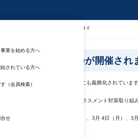
ラスメント対策取り組み強化説明会が開催されます
ら事業を始める方へ
取り組み強化説明会が開催され
開始されている方へ
スメント防止措置｣が中小企業の事業主にも義務化されていま
探す（会員検索）
催で、オンライン（ZOOM）にてハラスメント対策取り組
ス
月）、2月7日（水）、２月21日（水）、3月 4日（月）、3
問合せ