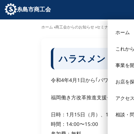
糸島市商工会
ホーム
商工会からのお知らせ
セミナー･勉強会
ハ
ホーム
これか
ハラスメント対策
事業を
令和4年4月1日から｢パワーハラ
お店を
福岡働き方改革推進支援センター主
アクセ
日時：1月15日（月）、1月19日（
相談・
時間：14:00〜15:00
参加費：無料