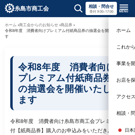
相談・問合せ
糸島市商工会
MENU
受付 9:00–17:00
サイト内検索
ホーム
商工会からのお知らせ
商品券
×
ホーム
令和8年度 消費者向けプレミアム付紙商品券の抽選会を開催いたしま
す
これか
事業を
令和8年度 消費者向け
プレミアム付紙商品券
お店を
の抽選会を開催いたし
ます
アクセ
相談・
令和8年度 消費者向け糸島市商工会プレミアム
付【紙商品券】購入のお申込みをいただきありが
日本