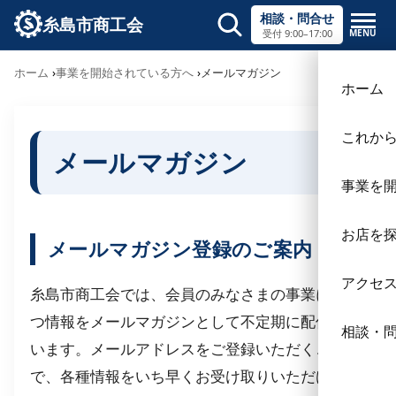
相談・問合せ
糸島市商工会
MENU
受付 9:00–17:00
サイト内検索
ホーム
事業を開始されている方へ
メールマガジン
×
ホーム
これか
メールマガジン
事業を
お店を
メールマガジン登録のご案内
アクセ
糸島市商工会では、会員のみなさまの事業に役立
つ情報をメールマガジンとして不定期に配信して
相談・
います。メールアドレスをご登録いただくこと
で、各種情報をいち早くお受け取りいただけま