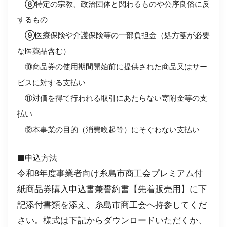
⑧特定の宗教、政治団体と関わるものや公序良俗に反
するもの
⑨医療保険や介護保険等の一部負担金（処方箋が必要
な医薬品含む）
⑩商品券の使用期間開始前に提供された商品又はサー
ビスに対する支払い
⑪対価を得て行われる取引にあたらない寄附金等の支
払い
⑫本事業の目的（消費喚起等）にそぐわない支払い
■申込方法
令和8年度事業者向け糸島市商工会プレミアム付
紙商品券購入申込書兼誓約書【先着販売用】に下
記添付書類を添え、糸島市商工会へ持参してくだ
さい。様式は下記からダウンロードいただくか、