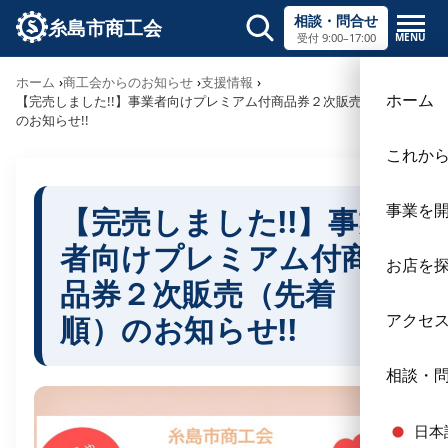
相談・問合せ
糸島市商工会
MENU
受付 9:00–17:00
サイト内検索
ホーム
商工会からのお知らせ
支援情報
×
ホーム
【完売しました!!】事業者向けプレミアム付商品券２次販売（先着順）
のお知らせ!!
これか
事業を
【完売しました!!】事業
者向けプレミアム付商
お店を
品券２次販売（先着
順）のお知らせ!!
アクセ
相談・
日本