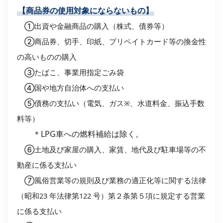
【商品券の使用対象にならないもの】
➀出資や金融商品の購入（株式、債券等）
②商品券、切手、印紙、プリペイトカード等の換金性
の高いものの購入
③たばこ、事業用指定ごみ袋
④国や地方自治体への支払い
⑤債務の支払い（電気、ガス※、水道料金、振込手数
料等）
＊LPG車への燃料補給は除く。
⑥土地及び家屋の購入、家賃、地代及び駐車場等の不
動産に係る支払い
⑦風俗営業等の規則及び業務の適正化等に関する法律
（昭和23 年法律第122 号）第２条第５
項に規定する営業
に係る支払い