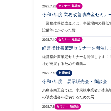
セミナー･勉強会
2025.7.28
令和7年度 業務改善助成金セミナ
業務改善助成金とは、事業場内の最低賃金
設備等にかかった費…
セミナー･勉強会
2025.7.10
経営指針書策定セミナーを開催し
経営指針書策定セミナーを開催します！
社が発展するための道筋…
支援情報
2025.7.10
令和7年度 展示販売会・商談会 I
糸島市商工会では、小規模事業者が糸島
の販売機会を提供するための展…
セミナー･勉強会
2025.7.8