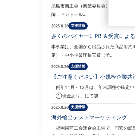
糸島市商工会（商業委員会）主催 日本・世
師：ドントテル…
支援情報
2025.8.26
多くのバイヤーにPR ＆受賞による
本事業は、全国から出品された商品を約
定）・中小企業庁長官賞（予…
支援情報
2025.8.26
【ご注意ください】小規模企業共
例年11月～12月は、年末調整や確定
「①現金あり」にて加…
支援情報
2025.8.26
海外輸出テストマーケティング 
福岡県商工会連合会主催で、円安の影響