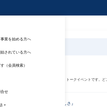
ら事業を始める方へ
らせ
開始されている方へ
探す（会員検索）
んなの そうぎょう１７開催について
ス
業した先輩たちにカジュアルにお話を聞くトークイベントです。ど
問合せ
ー荒井が語る日本・糸島の素晴らしさ』
語
▼