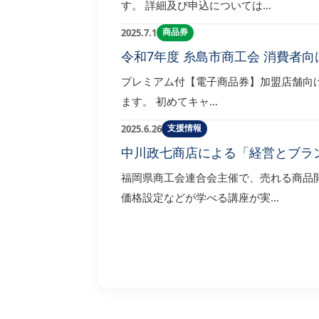
す。 詳細及び申込については…
商品券
2025.7.1
令和7年度 糸島市商工会 消費者
プレミアム付【電子商品券】加盟店舗向け
ます。 初めてキャ…
支援情報
2025.6.26
中川政七商店による「経営とブラ
福岡県商工会連合会主催で、売れる商品
価格設定などが学べる講座が実…
投
稿
ナ
ビ