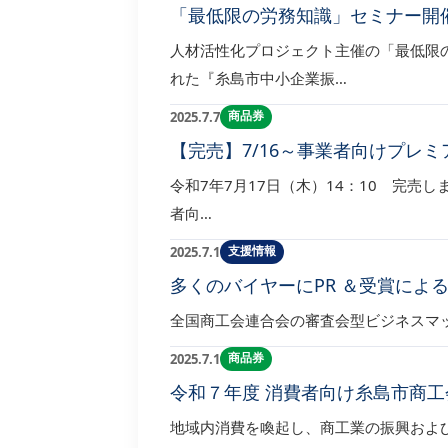
「最低限の労務知識」セミナー開
人材活性化プロジェクト主催の「最低限の
れた『糸島市中小企業振…
商品券
2025.7.7
【完売】7/16～事業者向けプレ
令和7年7月17日（木）14：10 完売し
者向…
支援情報
2025.7.1
多くのバイヤーにPR ＆受賞による
全国商工会連合会の審査会型ビジネスマッチング
商品券
2025.7.1
令和７年度 消費者向け糸島市商工
地域内消費を喚起し、商工業の振興およ