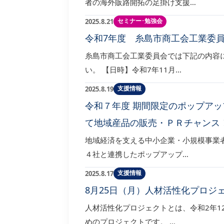
者の海外販路開拓の足掛け支援…
セミナー･勉強会
2025.8.21
令和7年度 糸島市商工会工業委
糸島市商工会工業委員会では下記の内容
い。 【日時】令和7年11月…
支援情報
2025.8.19
令和７年度 期間限定のポップア
て地域産品の販売・ＰＲチャンス
地域経済を支える中小企業・小規模事業
４社と連携したポップアップ…
支援情報
2025.8.17
8月25日（月）人材活性化プロジ
人材活性化プロジェクトとは、令和2年1
めのプロジェクトです。 …