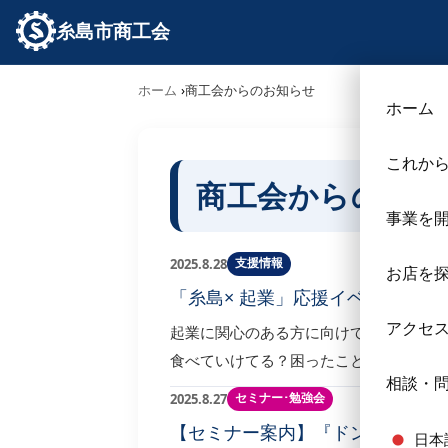
糸島市商工会
ホーム
商工会からのお知らせ
ホーム
これか
商工会からのお知
事業を
支援情報
2025.8.28
お店を
「糸島× 起業」応援イベント み
アクセ
起業に関心のある方に向けて、糸島で創
食べていけてる？困ったことは…
相談・
セミナー･勉強会
2025.8.27
【セミナー案内】『ドントテルミ
日本