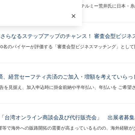
界150都市を巡ったYouTuberのドントテルミー荒井氏に日本・
×
さらなるステップアップのチャンス！ 審査会型ビジネスマッチ
40名のバイヤーが評価する「審査会型ビジネスマッチング」とし
済、経営セーフティ共済のご加入・増額を考えていらっ
申告を見据え、加入申込時に掛金前納や半年払い、年払いを ご希望
「台湾オンライン商談会及び代行販売会」 出展者募集
等で海外への販路開拓の需要が高まっているものの、海外経験が