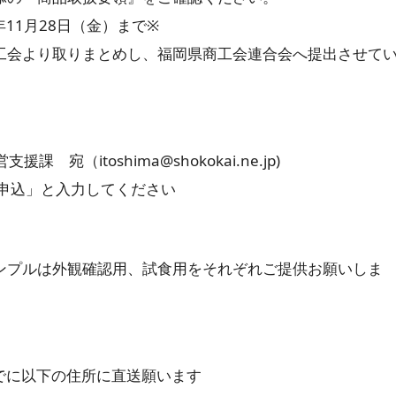
11月28日（金）まで※
会より取りまとめし、福岡県商工会連合会へ提出させていた
書
oshima@shokokai.ne.jp)
」と入力してください
観確認用、試食用をそれぞれご提供お願いしま
。
の住所に直送願います