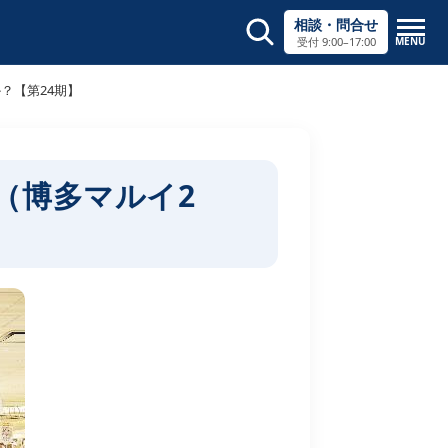
相談・問合せ
MENU
受付 9:00–17:00
サイト内検索
×
？【第24期】
（博多マルイ2