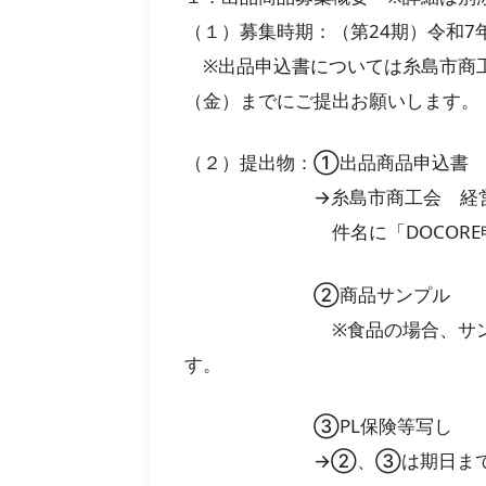
（１）募集時期：（第24期）令和7年
※出品申込書については糸島市商工
（金）までにご提出お願いします。
（２）提出物：①出品商品申込
→糸島市商工会 経営支援課 宛（it
件名に「DOCORE申込
②商品サンプル
※食品の場合、サンプルは外
す
③PL保険等写し
→②、③は期日までに以下