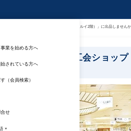
RE（どぉこれ）ふくおか商工会ショップ（博多マルイ2階）」に出品しませんか
ら事業を始める方へ
どぉこれ）ふくおか商工会ショップ
開始されている方へ
せんか？【第24期】
探す（会員検索）
ス
問合せ
語
▼