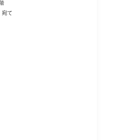
階
 宛て