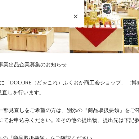
×
事業出品企業募集のお知らせ
「DOCORE（どぉこれ）ふくおか商工会ショップ」（博
見直しを行います。
部見直しをご希望の方は、別添の『商品取扱要領』をご確認
にてお申込みください。※その他の提出物、提出先は下記
別添の『商品取扱要領』をご確認ください。