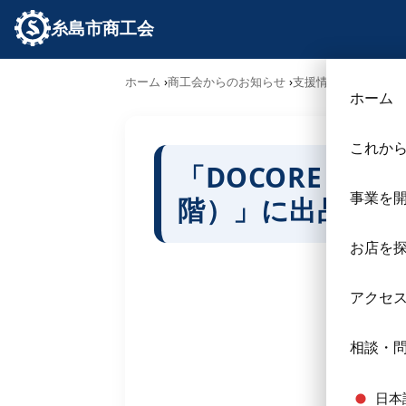
糸島市商工会
ホーム
商工会からのお知らせ
支援情報
「DOCO
ホーム
これか
「DOCORE（
事業を
階）」に出品しま
お店を
アクセ
相談・
日本