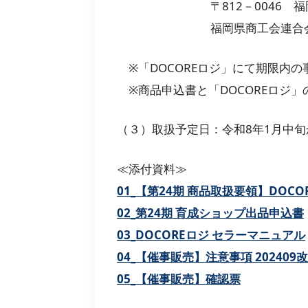
〒812－0046 福岡市博多
福岡県商工会連合会 経営支援
※「DOCOREロジ」にて期限内
※商品申込書と「DOCOREロジ
（３）取扱予定日：令和8年1月中
≪添付資料≫
01_【第24期 商品取扱要領】DOC
02_第24期 育成ショップ出品申込書
03_DOCOREロジ セラーマニュアル
04_【催事販売】注意事項 202409
05_【催事販売】確認票