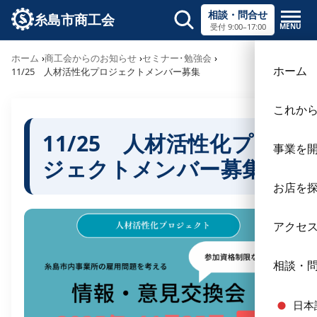
相談・問合せ
糸島市商工会
MENU
受付 9:00–17:00
サイト内検索
ホーム
商工会からのお知らせ
セミナー･勉強会
×
ホーム
11/25 人材活性化プロジェクトメンバー募集
これか
11/25 人材活性化プロ
事業を
ジェクトメンバー募集
お店を
アクセ
相談・
日本