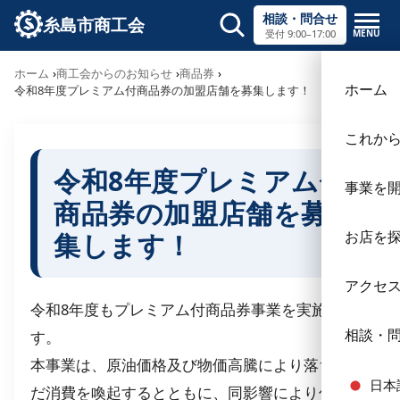
相談・問合せ
糸島市商工会
MENU
受付 9:00–17:00
サイト内検索
ホーム
商工会からのお知らせ
商品券
×
ホーム
令和8年度プレミアム付商品券の加盟店舗を募集します！
これか
令和8年度プレミアム付
事業を
商品券の加盟店舗を募
集します！
お店を
アクセ
令和8年度もプレミアム付商品券事業を実施しま
相談・
す。
本事業は、原油価格及び物価高騰により落ち込ん
日本
だ消費を喚起するとともに、同影響により仕入れ