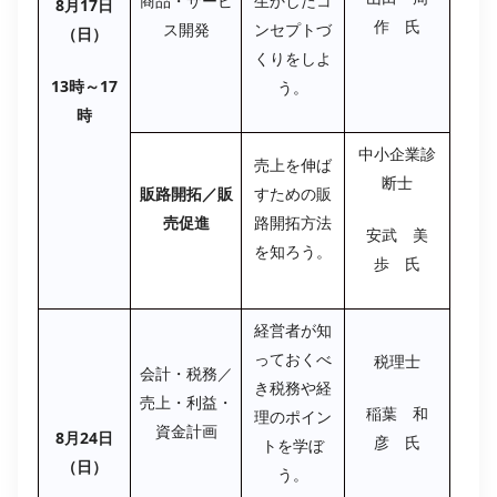
商品・サービ
生かしたコ
8月17日
作 氏
ス開発
ンセプトづ
（日）
くりをしよ
13時～17
う。
時
中小企業診
売上を伸ば
断士
販路開拓／販
すための販
売促進
路開拓方法
安武 美
を知ろう。
歩 氏
経営者が知
っておくべ
税理士
会計・税務／
き税務や経
売上・利益・
稲葉 和
理のポイン
資金計画
8月24日
彦 氏
トを学ぼ
（日）
う。