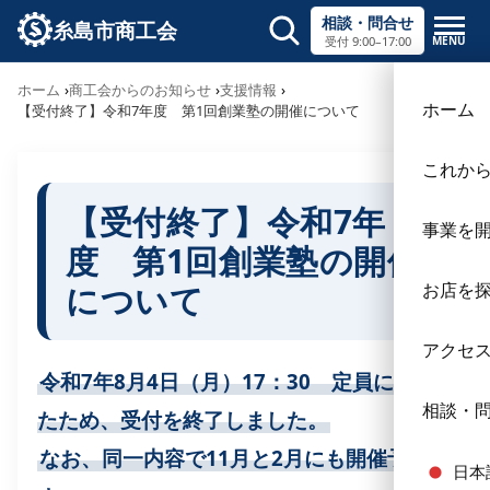
相談・問合せ
糸島市商工会
MENU
受付 9:00–17:00
サイト内検索
ホーム
商工会からのお知らせ
支援情報
×
ホーム
【受付終了】令和7年度 第1回創業塾の開催について
これか
【受付終了】令和7年
事業を
度 第1回創業塾の開催
について
お店を
アクセ
令和7年8月4日（月）17：30 定員に達し
相談・
たため、受付を終了しました。
なお、同一内容で11月と2月にも開催予定で
日本