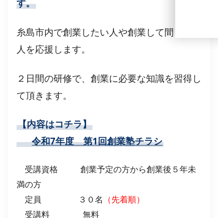
す。
糸島市内で創業したい人や創業して間もない
人を応援します。
２日間の研修で、創業に必要な知識を習得し
て頂きます。
【内容はコチラ】
令和7年度 第1回創業塾チラシ
受講資格 創業予定の方から創業後５年未
満の方
定員 ３０名
（先着順）
受講料 無料