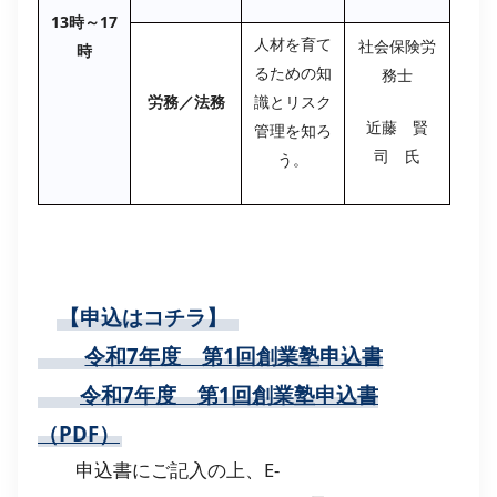
13時～17
人材を育て
社会保険労
時
るための知
務士
労務／法務
識とリスク
近藤 賢
管理を知ろ
司 氏
う。
【申込はコチラ】
令和7年度 第1回創業塾申込書
令和7年度 第1回創業塾申込書
（PDF）
申込書にご記入の上、E-