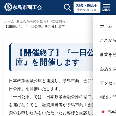
相談・問合せ
糸島市商工会
MENU
受付 9:00–17:00
サイト内検索
ホーム
商工会からのお知らせ
支援情報
×
ホーム
【開催終了】『一日公庫』を開催します
これか
【開催終了】『一日公
事業を
庫』を開催します
お店を
日本政策金融公庫と連携し、糸島市商工会にて「一
アクセ
日公庫」を開催いたします。
「一日公庫」では、日本政策金融公庫の窓口まで足
相談・
を運ばなくても、融資担当者が糸島市商工会にて融
日本
資のお申し込みをいただいたお客様と面談し、審査