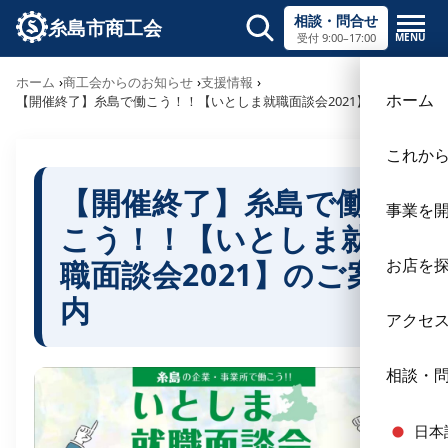
相談・問合せ
糸島市商工会
MENU
受付 9:00–17:00
サイト内検索
ホーム
商工会からのお知らせ
支援情報
×
ホーム
【開催終了】糸島で働こう！！【いとしま就職面談会2021】のご案内
これか
【開催終了】糸島で働
事業を
こう！！【いとしま就
職面談会2021】のご案
お店を
内
アクセ
相談・
日本