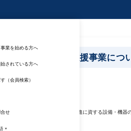
引上げに向けた中小企業支援事業について
ら事業を始める方へ
に向けた中小企業支援事業につ
開始されている方へ
います。
探す（会員検索）
ス
る中小企業に対して、労働能率の増進に資する設備・機器
問合せ
充されました。
語
▼