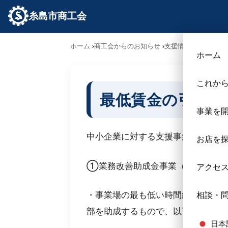
糸島市商工会
ホーム
商工会からのお知らせ
支援情報
最低賃金の
ホーム
これか
最低賃金の引上げ
事業を
中小企業に対する支援事業を行って
お店を
①業務改善助成金事業（拡充）
アクセ
・事業場の最も低い時間給を引上げ
相談・
部を助成するもので、以下の通り拡
日本