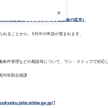
助成金の拡充のご案内
×
ための支援拡充（キャリアアップ助成金の拡充）
げられることから、9月中の申請が望まれます。
働条件管理などの相談等について、ワン・ストップで対応
境均等部企画課
6
oukyoku.jsite.mhlw.go.jp/
】