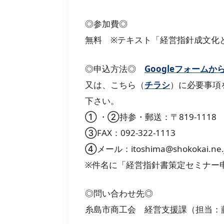
◎参加費◎
無料 ※テキスト「経営指針成文化と
◎申込方法◎
Googleフォームか
又は、こちら（
チラシ
）に必要事項
下さい。
① ・②持参・郵送：〒819-1118 
③FAX：092-322-1113
④メール：itoshima@shokokai.ne.
※件名に「経営指針書策定セミナー
◎問い合わせ先◎
糸島市商工会 経営支援課（担当：藤木・