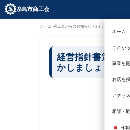
糸島市商工会
ホーム
商工会からのお知らせ
セミナー･勉強会
経
ホーム
これか
経営指針書策定セ
事業を
かしましょう！！
お店を
アクセ
相談・
日本