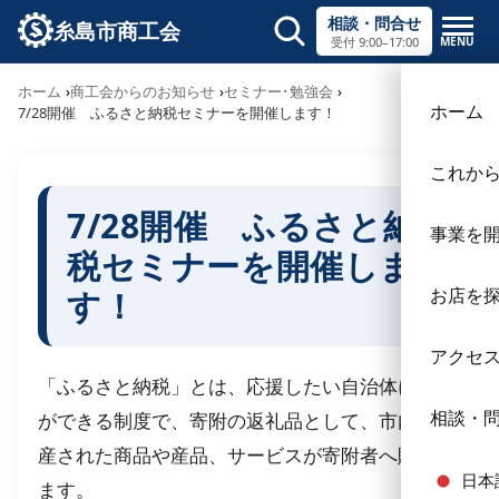
相談・問合せ
糸島市商工会
MENU
受付 9:00–17:00
サイト内検索
ホーム
商工会からのお知らせ
セミナー･勉強会
×
ホーム
7/28開催 ふるさと納税セミナーを開催します！
これか
7/28開催 ふるさと納
事業を
税セミナーを開催しま
す！
お店を
アクセ
「ふるさと納税」とは、応援したい自治体に寄附
相談・
ができる制度で、寄附の返礼品として、市内で生
産された商品や産品、サービスが寄附者へ贈られ
日本
ます。