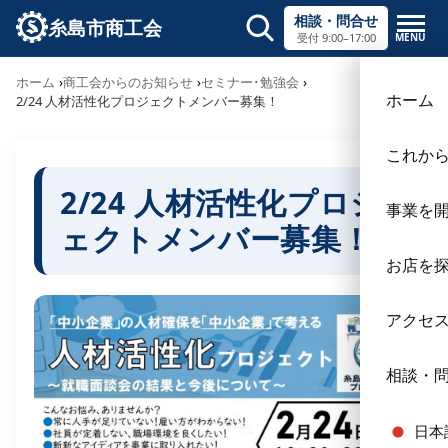
相談・問合せ
糸島市商工会
MENU
受付 9:00–17:00
サイト内検索
ホーム
商工会からのお知らせ
セミナー･勉強会
×
ホーム
2/24 人材活性化プロジェクトメンバー募集！
これか
2/24 人材活性化プロジ
事業を
ェクトメンバー募集！
お店を
アクセ
相談・
日本