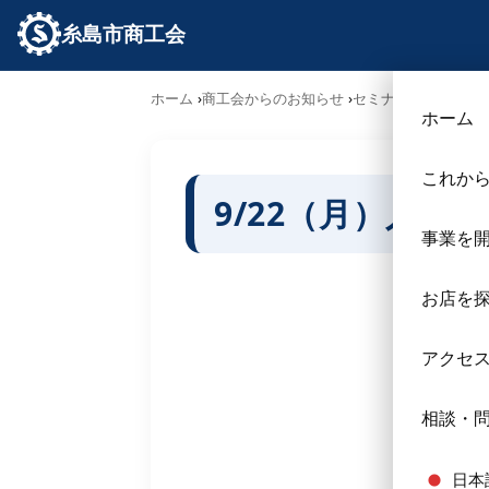
糸島市商工会
ホーム
商工会からのお知らせ
セミナー･勉強会
9
ホーム
これか
9/22（月）人
事業を
お店を
アクセ
相談・
日本