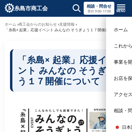
相談・問合せ
糸島市商工会
MENU
受付 9:00–17:00
サイト内検索
ホーム
商工会からのお知らせ
支援情報
×
ホーム
「糸島× 起業」応援イベント みんなの そうぎょう１７開催について
これか
「糸島× 起業」応援イベ
事業を
ント みんなの そうぎょ
う１７開催について
お店を
アクセ
相談・
日本