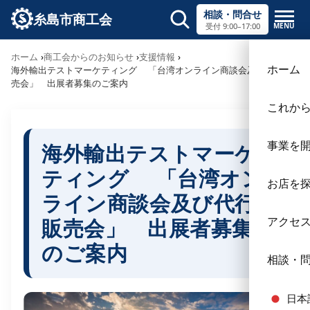
相談・問合せ
糸島市商工会
MENU
受付 9:00–17:00
サイト内検索
ホーム
商工会からのお知らせ
支援情報
×
ホーム
海外輸出テストマーケティング 「台湾オンライン商談会及び代行販
売会」 出展者募集のご案内
これか
事業を
海外輸出テストマーケ
ティング 「台湾オン
お店を
ライン商談会及び代行
販売会」 出展者募集
アクセ
のご案内
相談・
日本