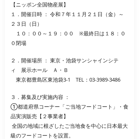
【ニッポン全国物産展】
１．開催日時 ： 令和７年１１月２１日（金）～
２３日（日）
１０：００～１９：００ ※最終日は１８：０
０閉場
２．開催場所 ： 東京・池袋サンシャインシテ
ィ 展示ホール Ａ・Ｂ
東京都豊島区東池袋3-1 TEL：03-3989-3486
３．募集及び実施内容 ：
①都道府県コーナー「ご当地フードコート」・食
品実演販売【２事業者】
全国の地域に根ざしたご当地食を中心に日本最大
級のフードコートを設置。