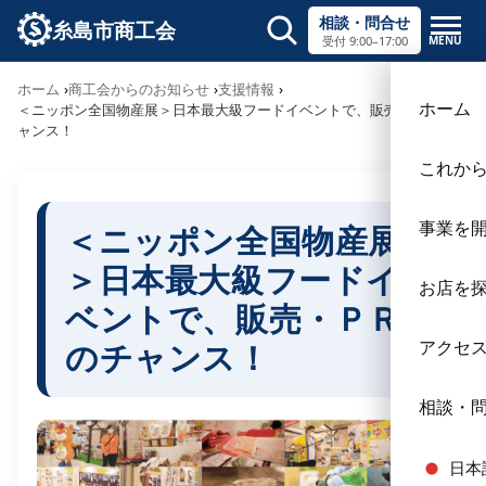
相談・問合せ
糸島市商工会
MENU
受付 9:00–17:00
サイト内検索
ホーム
商工会からのお知らせ
支援情報
×
ホーム
＜ニッポン全国物産展＞日本最大級フードイベントで、販売・ＰＲのチ
ャンス！
これか
事業を
＜ニッポン全国物産展
＞日本最大級フードイ
お店を
ベントで、販売・ＰＲ
のチャンス！
アクセ
相談・
日本