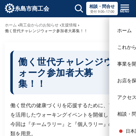
相談・問合せ
糸島市商工会
MENU
受付 9:00–17:00
サイト内検索
ホーム
商工会からのお知らせ
支援情報
ホーム
働く世代チャレンジウォーク参加者大募集！！
これか
働く世代チャレンジウ
事業を
ォーク参加者大募
集！！
お店を
アクセ
働く世代の健康づくりを応援するために、アプリ
相談・
を活用したウォーキングイベントを開催します！
今回は『チームラリー』と『個人ラリー』の２種
日本
類を用意。