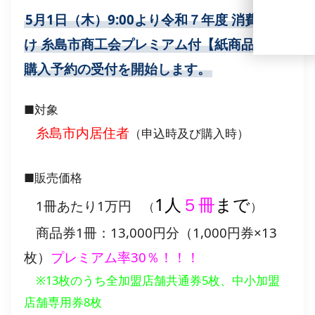
5月1日（木）9:00より令和７年度 消費者向
け 糸島市商工会プレミアム付【紙商品券】
購入予約の受付を開始します。
■対象
糸島市内居住者
（申込時及び購入時）
■販売価格
1人
５冊
まで
1冊あたり1万円
（
）
商品券1冊：13,000円分（1,000円券×13
枚）
プレミアム率30％！！！
※13枚のうち全加盟店舗共通券5枚、中小加盟
店舗専用券8枚