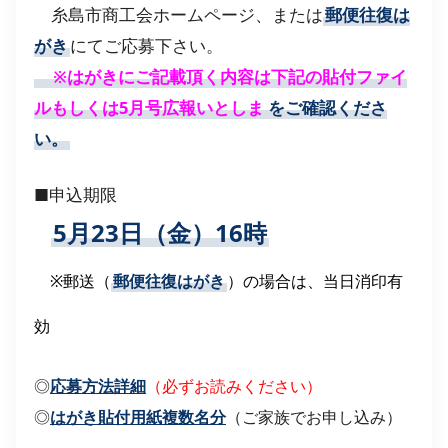
糸島市商工会ホームページ、または
郵便往復は
がき
にてご応募下さい。
※はがきにご記載頂く内容は下記の貼付ファイ
ルもしくは5月号広報いとしま
をご確認くださ
い。
■申込期限
5月23日（金）16時
※郵送（
郵便往復はがき
）の場合は、当日消印有
効
◎
応募方法詳細
（必ずお読みください）
◎
はがき貼付用紙複数名分
（ご家族でお申し込み）