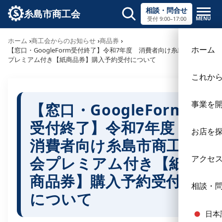
相談・問合せ
糸島市商工会
MENU
受付 9:00–17:00
サイト内検索
ホーム
商工会からのお知らせ
商品券
×
ホーム
【窓口・GoogleForm受付終了】令和7年度 消費者向け糸島市商工会
プレミアム付き【紙商品券】購入予約受付について
これか
事業を
【窓口・GoogleForm
受付終了】令和7年度
お店を
消費者向け糸島市商工
会プレミアム付き【紙
アクセ
商品券】購入予約受付
相談・
について
日本