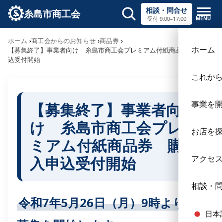
相談・問合せ
糸島市商工会
MENU
受付 9:00–17:00
サイト内検索
ホーム
商工会からのお知らせ
商品券
×
ホーム
【募集終了】事業者向け 糸島市商工会プレミアム付紙商品券 購入申
込受付開始
これか
事業を
【募集終了】事業者向
け 糸島市商工会プレ
お店を
ミアム付紙商品券 購
入申込受付開始
アクセ
相談・
令和7年5月26日（月）9時より2次
日本