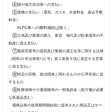
④国や地方自治体への支払い
⑤債務の支払い（電気、ガス※、水道料金、振込手数
料等）
※LPG車への燃料補給は除く。
⑥土地及び家屋の購入、家賃、地代及び駐車場等の不
動産に係る支払い
⑦風俗営業等の規則及び業務の適正化等に関する法律
（昭和23 年法律第122 号）第２条第５
項に規定する営業
に係る支払い
⑧特定の宗教、政治団体と関わるものや公序良俗に反
するもの
⑨医療保険や介護保険等の一部負担金（処方箋が必要
な医薬品含む）
⑩商品券の使用期間開始前に提供された商品又はサー