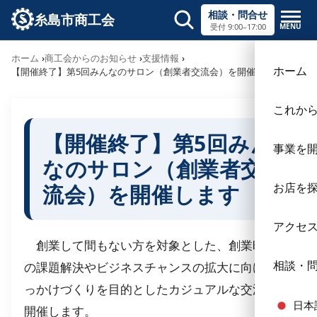
相談・問合せ
糸島市商工会
MENU
受付 9:00–17:00
サイト内検索
ホーム
商工会からのお知らせ
支援情報
×
ホーム
【開催終了】第5回みんなのサロン（創業者交流会）を開催します
これか
【開催終了】第5回みん
事業を
なのサロン（創業者交
流会）を開催します
お店を
アクセ
創業して間もない方を対象とした、創業時特有
相談・
の課題解決やビジネスチャンスの拡大に向けたき
っかけづくりを目的としたカジュアルな交流会を
日本
開催します。