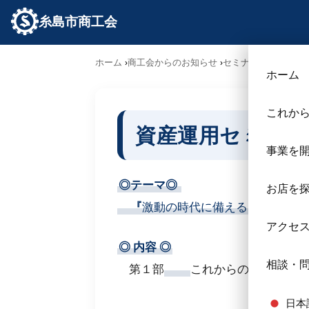
糸島市商工会
ホーム
商工会からのお知らせ
セミナー･勉強会
資
ホーム
これか
資産運用セミナー
事業を
◎テーマ◎
お店を
『
激動の時代に備える
トランプ政
アクセ
◎
内容
◎
相談・
第１部
これからのリスクヘッ
日本