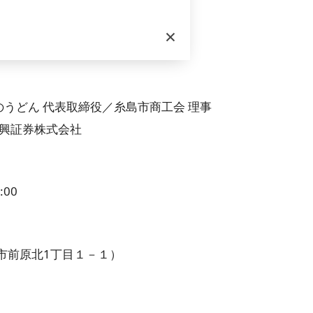
って世界情勢が変わり、
×
た際の資産運用について
のうどん 代表取締役／糸島市商工会 理事
興証券株式会社
00
市前原北1丁目１－１）