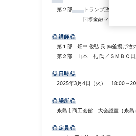
第２部
トランプ政権誕生によ
国際金融マーケットが変わっ
◎
講師
◎
第１部 畑中 俊弘 氏 ㈱釜揚げ牧
第２部 山本 礼 氏／ＳＭＢＣ日
◎
日時
◎
2025年3月4日（火） 18:00～20:
◎
場所
◎
糸島市商工会館 大会議室（糸島
◎
定員
◎