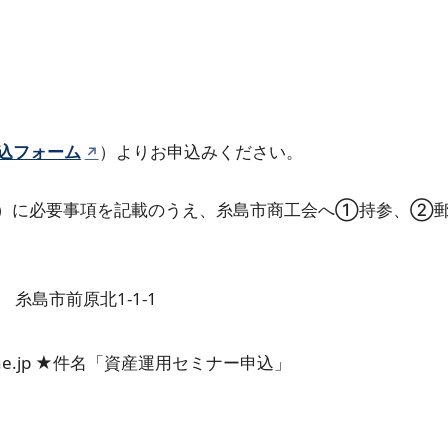
要申込・先着順
込フォーム
）よりお申込みください。
）に必要事項を記載のうえ、糸島市商工会へ①持参、②郵
糸島市前原北1-1-1
i.ne.jp ★件名「資産運用セミナー申込」