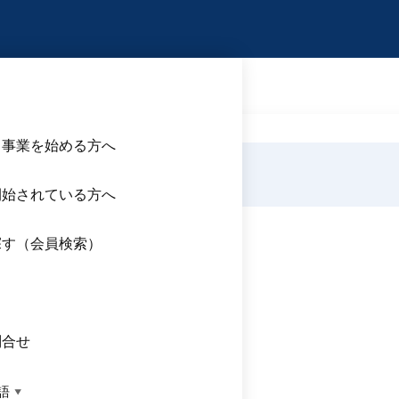
産運用セミナーを開催します！
ら事業を始める方へ
を開催します！
開始されている方へ
探す（会員検索）
権下のリスクヘッジと資産形成
』
ス
問合せ
ジとしての資産運用
語
▼