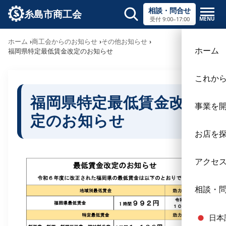
相談・問合せ
糸島市商工会
MENU
受付 9:00–17:00
サイト内検索
ホーム
商工会からのお知らせ
その他お知らせ
×
ホーム
福岡県特定最低賃金改定のお知らせ
これか
福岡県特定最低賃金改
事業を
定のお知らせ
お店を
アクセ
相談・
日本