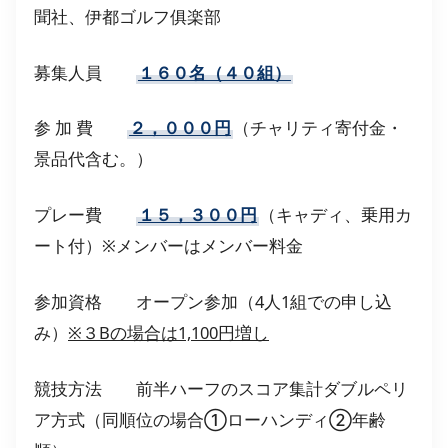
聞社、伊都ゴルフ俱楽部
募集人員
１６０名（４０組）
参 加 費
２，０００円
（チャリティ寄付金・
景品代含む。）
プレー費
１５，３００円
（キャディ、乗用カ
ート付）※メンバーはメンバー料金
参加資格 オープン参加（4人1組での申し込
み）
※３Bの場合は1,100円増し
競技方法 前半ハーフのスコア集計ダブルペリ
ア方式（同順位の場合①ローハンディ②年齢