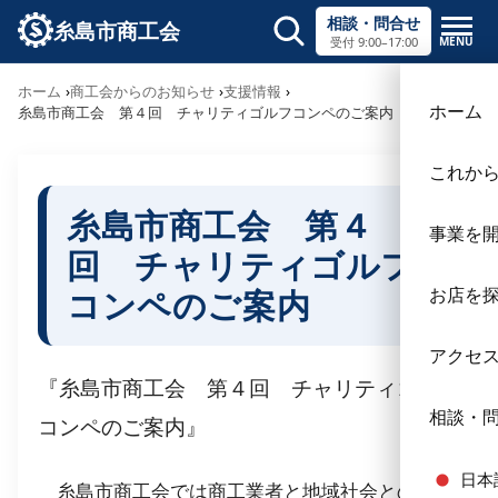
相談・問合せ
糸島市商工会
MENU
受付 9:00–17:00
サイト内検索
ホーム
商工会からのお知らせ
支援情報
×
ホーム
糸島市商工会 第４回 チャリティゴルフコンペのご案内
これか
糸島市商工会 第４
事業を
回 チャリティゴルフ
コンペのご案内
お店を
アクセ
『糸島市商工会 第４回 チャリティゴルフ
相談・
コンペのご案内』
日本
糸島市商工会では商工業者と地域社会との交流