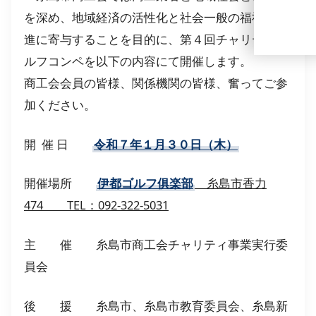
を深め、地域経済の活性化と社会一般の福祉の増
進に寄与することを目的に、第４回チャリティゴ
ルフコンペを以下の内容にて開催します。
商工会会員の皆様、関係機関の皆様、奮ってご参
加ください。
開 催 日
令和７年１月３０日（木）
開催場所
伊都ゴルフ俱楽部
糸島市香力
474
TEL：092-322-5031
主 催 糸島市商工会チャリティ事業実行委
員会
後 援 糸島市、糸島市教育委員会、糸島新