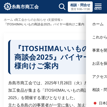
相談・問合せ
糸島市商工会
MENU
受付 9:00–17:00
サイト内検索
ホーム
商工会からのお知らせ
支援情報
×
ホーム
『ITOSHIMAいいもの商談会2025』バイヤー様向けご案内
これか
『ITOSHIMAいいもの
事業を
商談会2025』バイヤー
様向けご案内
お店を
アクセ
糸島市商工会では、2025年1月28日（火）糸島の
相談・
加工食品が集まる「ITOSHIMAいいもの商談会
2025」を開催する運びとなりました。
日本
主たる糸島の20事業者が一堂に集い、加えて糸島