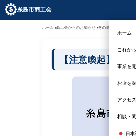
糸島市商工会
ホーム
商工会からのお知らせ
その他お知らせ
【注
ホーム
これか
【注意喚起】事務
事業を
お店を
アクセ
相談・
日本