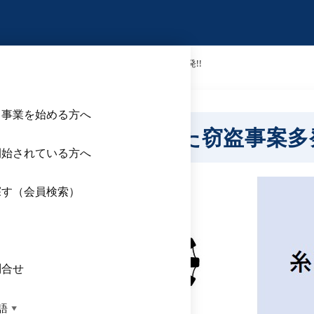
意喚起】事務所･店舗を対象とした窃盗事案多発!!
ら事業を始める方へ
所･店舗を対象とした窃盗事案多発
開始されている方へ
探す（会員検索）
ス
問合せ
語
▼