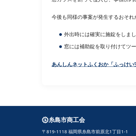
今後も同様の事案が発生するおそれ
外出時には確実に施錠をしま
窓には補助錠を取り付けてツ
あんしんネットふくおか「ふっけい
糸島市商工会
〒819-1118 福岡県糸島市前原北1丁目1-1