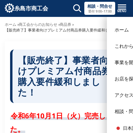
相談・問合せ
糸島市商工会
MENU
受付 9:00–17:00
サイト内検索
ホーム
商工会からのお知らせ
商品券
×
ホーム
【販売終了】事業者向けプレミアム付商品券購入要件緩和しました！
これか
【販売終了】事業者向
事業を
けプレミアム付商品券
購入要件緩和しまし
お店を
た！
アクセ
相談・
令和6年10月1日（火）完売しまし
た。
日本