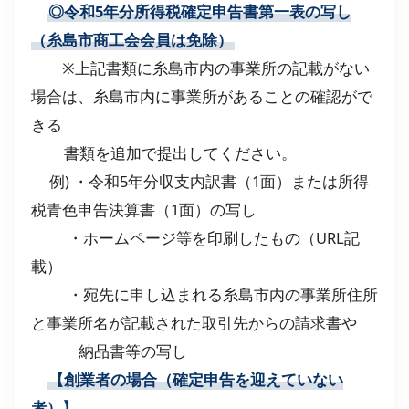
◎令和5年分所得税確定申告書第一表の写し
（糸島市商工会会員は免除）
※上記書類に糸島市内の事業所の記載がない
場合は、糸島市内に事業所があることの確認がで
きる
書類を追加で提出してください。
例) ・令和5年分収支内訳書（1面）または所得
税青色申告決算書（1面）の写し
・ホームページ等を印刷したもの（URL記
載）
・宛先に申し込まれる糸島市内の事業所住所
と事業所名が記載された取引先からの請求書や
納品書等の写し
【創業者の場合（確定申告を迎えていない
者）】