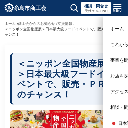
相談・問合せ
糸島市商工会
MENU
受付 9:00–17:00
サイト内検索
ホーム
商工会からのお知らせ
支援情報
×
ホーム
＜ニッポン全国物産展＞日本最大級フードイベントで、販売・ＰＲのチ
ャンス！
これか
事業を
＜ニッポン全国物産展
＞日本最大級フードイ
お店を
ベントで、販売・ＰＲ
のチャンス！
アクセ
相談・
日本