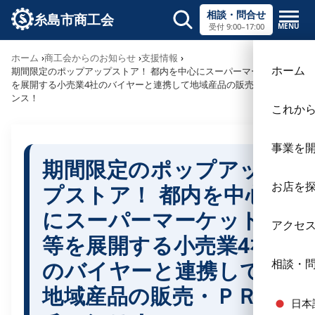
相談・問合せ
糸島市商工会
MENU
受付 9:00–17:00
サイト内検索
ホーム
商工会からのお知らせ
支援情報
×
ホーム
期間限定のポップアップストア！ 都内を中心にスーパーマーケット等
を展開する小売業4社のバイヤーと連携して地域産品の販売・ＰＲチャ
ンス！
これか
事業を
期間限定のポップアッ
お店を
プストア！ 都内を中心
にスーパーマーケット
アクセ
等を展開する小売業4社
のバイヤーと連携して
相談・
地域産品の販売・ＰＲ
日本