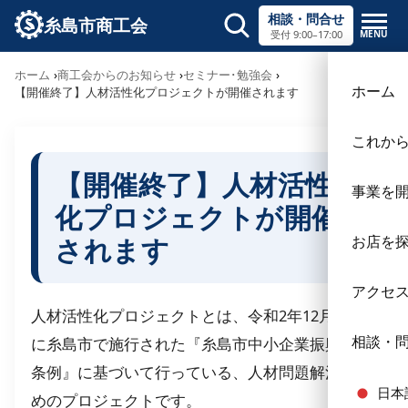
相談・問合せ
糸島市商工会
MENU
受付 9:00–17:00
サイト内検索
ホーム
商工会からのお知らせ
セミナー･勉強会
×
ホーム
【開催終了】人材活性化プロジェクトが開催されます
これか
【開催終了】人材活性
事業を
化プロジェクトが開催
されます
お店を
アクセ
人材活性化プロジェクトとは、令和2年12月22日
相談・
に糸島市で施行された『糸島市中小企業振興基本
条例』に基づいて行っている、人材問題解決のた
日本
めのプロジェクトです。