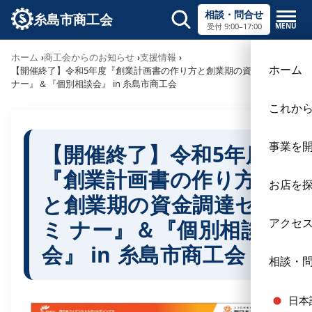
相談・問合せ
糸島市商工会
MENU
受付 9:00–17:00
サイト内検索
ホーム
商工会からのお知らせ
支援情報
×
ホーム
【開催終了】令和5年度『創業計画書の作り方と創業期の資金調達セミ
ナー』＆『個別相談会』 in 糸島市商工会
これか
事業を
【開催終了】令和5年度
『創業計画書の作り方
お店を
と創業期の資金調達セ
ミ ナー』＆『個別相談
アクセ
会』 in 糸島市商工会
相談・
日本