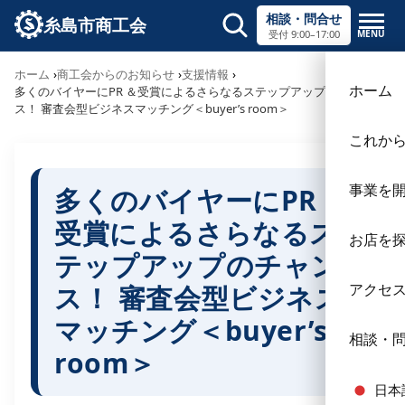
相談・問合せ
糸島市商工会
MENU
受付 9:00–17:00
サイト内検索
ホーム
商工会からのお知らせ
支援情報
×
ホーム
多くのバイヤーにPR ＆受賞によるさらなるステップアップのチャン
ス！ 審査会型ビジネスマッチング＜buyer’s room＞
これか
事業を
多くのバイヤーにPR ＆
受賞によるさらなるス
お店を
テップアップのチャン
ス！ 審査会型ビジネス
アクセ
マッチング＜buyer’s
相談・
room＞
日本