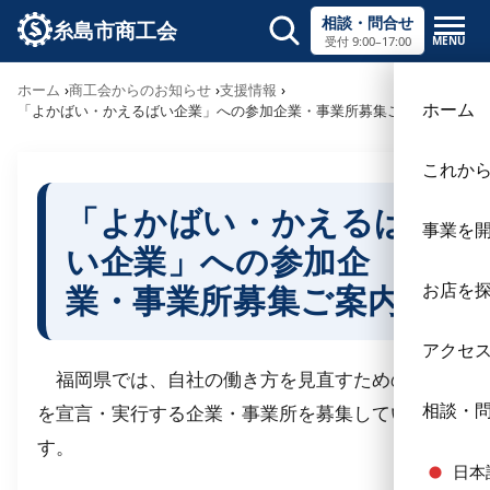
相談・問合せ
糸島市商工会
MENU
受付 9:00–17:00
サイト内検索
ホーム
商工会からのお知らせ
支援情報
ホーム
「よかばい・かえるばい企業」への参加企業・事業所募集ご案内
これか
「よかばい・かえるば
事業を
い企業」への参加企
業・事業所募集ご案内
お店を
アクセ
福岡県では、自社の働き方を見直すための取組
相談・
を宣言・実行する企業・事業所を募集していま
す。
日本