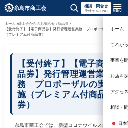
相談・問合せ
糸島市商工会
MENU
受付 9:00–17:00
サイト内検索
ホーム
商工会からのお知らせ
商品券
×
ホーム
【受付終了】【電子商品券】発行管理運営業務 プロポーザルの実施
（プレミアム付商品券）
これか
事業を
【受付終了】【電子商
品券】発行管理運営業
お店を
務 プロポーザルの実
施（プレミアム付商品
アクセ
券）
相談・
日本
糸島市商工会では、新型コロナウイルス感染症