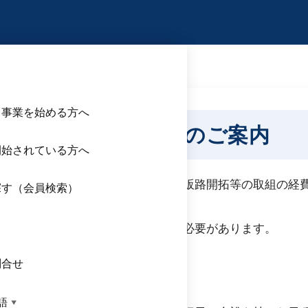
者持続化補助金〈一般型〉のご案内
ら事業を始める方へ
化補助金〈一般型〉のご案内
開始されている方へ
〉とは、小規模事業者等が取り組む販路開拓等の取組の経
探す（会員検索）
能です。
ス
工会・商工会議所で申請手続を行う必要があります。
み）
問合せ
ページ
をご覧ください。
語
▼