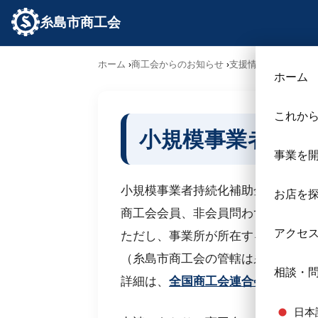
糸島市商工会
ホーム
商工会からのお知らせ
支援情報
小規模事業
ホーム
これか
小規模事業者持続
事業を
小規模事業者持続化補助金〈一般型
お店を
商工会会員、非会員問わず、応募可
アクセ
ただし、事業所が所在する地域の商
（糸島市商工会の管轄は糸島市内の
相談・
詳細は、
全国商工会連合会のホーム
日本