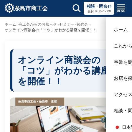
相談・問合せ
糸島市商工会
MENU
受付 9:00–17:00
サイト内検索
ホーム
商工会からのお知らせ
セミナー･勉強会
×
ホーム
オンライン商談会の「コツ」がわかる講座を開催！！
これか
オンライン商談会の
事業を
「コツ」がわかる講座
を開催！！
お店を
アクセ
相談・
日本