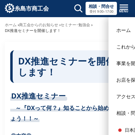
相談・問合せ
糸島市商工会
MENU
受付 9:00–17:00
サイト内検索
ホーム
商工会からのお知らせ
セミナー･勉強会
×
ホーム
DX推進セミナーを開催します！
これか
DX推進セミナーを開催
事業を
します！
お店を
DX推進セミナー
アクセ
～『DXって何？』知ることから始めまし
相談・
ょう！！～
日本