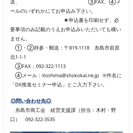
送、 ③FAX、④メ
ールのいずれかにてお申込み下さい。
★申込書を印刷せず、必
要事項のみ記載のうえお申込みいただいても構い
ません。
①・②持参・郵送：〒819-1118 糸島市前原
北1-1-1
③FAX：092-322-1113
④メール：itoshima@shokokai.ne.jp ※件名に
「DX推進セミナー申込」とご入力下さい。
◎問い合わせ先◎
糸島市商工会 経営支援課（担当：木村・野
口） 092-322-3535