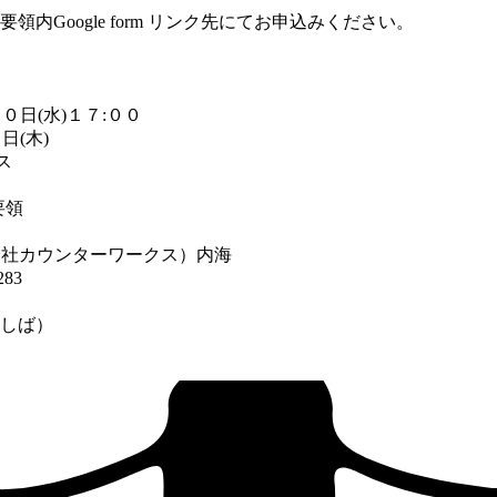
oogle form リンク先にてお申込みください。
日(水)１７:００
(木)
ス
要領
会社カウンターワークス）内海
283
しば）