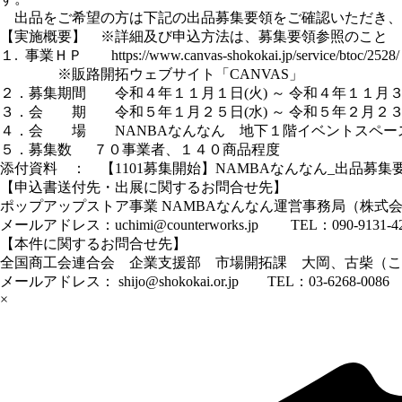
出品をご希望の方は下記の出品募集要領をご確認いただき、要領内G
【実施概要】 ※詳細及び申込方法は、募集要領参照のこと
１. 事業ＨＰ
https://www.canvas-shokokai.jp/service/btoc/2528/
※販路開拓ウェブサイト「CANVAS」
２．募集期間 令和４年１１月１日(火) ～ 令和４年１１月３０
３．会 期 令和５年１月２５日(水) ～ 令和５年２月２３日
４．会 場 NANBAなんなん 地下１階イベントスペー
５．募集数 ７０事業者、１４０商品程度
添付資料 ：
【1101募集開始】NAMBAなんなん_出品募集
【申込書送付先・出展に関するお問合せ先】
ポップアップストア事業 NAMBAなんなん運営事務局（株式
メールアドレス：uchimi@counterworks.jp TEL：090-9131-4
【本件に関するお問合せ先】
全国商工会連合会 企業支援部 市場開拓課 大岡、古柴（こ
メールアドレス： shijo@shokokai.or.jp TEL：03-6268-0086
×