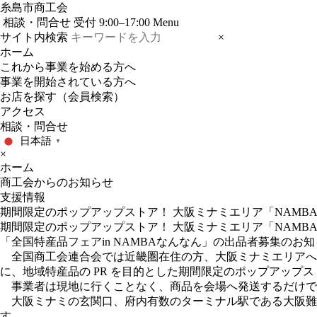
糸島市商工会
相談・問合せ
受付 9:00–17:00
Menu
サイト内検索
×
ホーム
これから事業を始める方へ
事業を開始されている方へ
お店を探す（会員検索）
アクセス
相談・問合せ
日本語
▼
×
ホーム
商工会からのお知らせ
支援情報
期間限定のポップアップストア！ 大阪ミナミエリア「NAMB
期間限定のポップアップストア！ 大阪ミナミエリア「NAMB
「全国特産品フェアin NAMBAなんなん」の出品者募集のお
全国商工会連合会では近畿圏在住の方、大阪ミナミエリアへ
に、地域特産品の PR を目的とした期間限定のポップアップ
事業者は現地に行くことなく、商品を会場へ発送するだけで
大阪ミナミの玄関口、府内有数のターミナル駅である大阪難波
す。