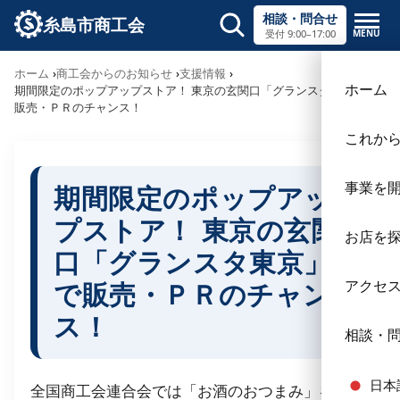
相談・問合せ
糸島市商工会
MENU
受付 9:00–17:00
サイト内検索
ホーム
商工会からのお知らせ
支援情報
×
ホーム
期間限定のポップアップストア！ 東京の玄関口「グランスタ東京」で
販売・ＰＲのチャンス！
これか
事業を
期間限定のポップアッ
プストア！ 東京の玄関
お店を
口「グランスタ東京」
で販売・ＰＲのチャン
アクセ
ス！
相談・
日本
全国商工会連合会では「お酒のおつまみ」をテー