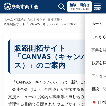
相談・問合せ
糸島市商工会
MENU
受付 9:00–17:00
サイト内検索
ホーム
商工会からのお知らせ
支援情報
×
ホーム
販路開拓サイト「CANVAS（キャンバス）」のご案内
これか
販路開拓サイト
事業を
「CANVAS（キャンバ
ス）」のご案内
お店を
アクセ
「CANVAS（キャンバス）」は、新たに全国商
相談・
工会連合会（以下、全国連）が実施する販路開拓
支援メニューのご案内や事業等の申し込みを一元
日本
管理する目的で公開されたウェブサイトです。