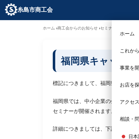
糸島市商工会
ホーム
商工会からのお知らせ
セミナー･勉強会
福
ホーム
これか
福岡県キャッシュ
事業を
標記につきまして、福岡県より案内
お店を
福岡県では、中小企業の生産性向上
アクセ
セミナーが開催されます。
相談・
詳細につきましては、下記事項及び
日本