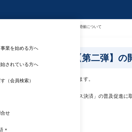
岡県キャッシュレス推進セミナー【第二弾】の開催について
ら事業を始める方へ
レス推進セミナー【第二弾】の
開始されている方へ
がありましたので、お知らせいたします。
探す（会員検索）
を図るうえで有効な「キャッシュレス決済」の普及促進に
ス
問合せ
別添資料をご確認のください。
語
▼