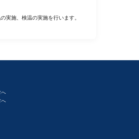
気の実施、検温の実施を行います。
方へ
方へ
）