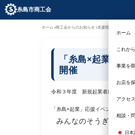
糸島市商工会
ホーム
商工会からのお知らせ
支援情報
「糸島×起
ホーム
これか
「糸島×起業」応
事業を
開催
お店を
令和３年度 新規起業者応援事業
アクセ
「糸島×起業」応援イベント
相談・
みんなのそうぎょう⑤
日本