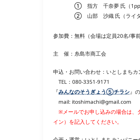
➀ 指方 千奈夢 氏（1ppo d
② 山部 沙織 氏（ライタ
参加費：無料（会場は定員20名/事
主 催：糸島市商工会
申込・お問い合わせ：いとしまちカ
TEL：080-3351-9171
『
みんなのそうぎょう⑤チラシ
』の
mail: itoshimachi@gmail.com
※メールでお申し込みの場合は、
イン）を記入してください。
企画・運営：いとしまちカンパニー