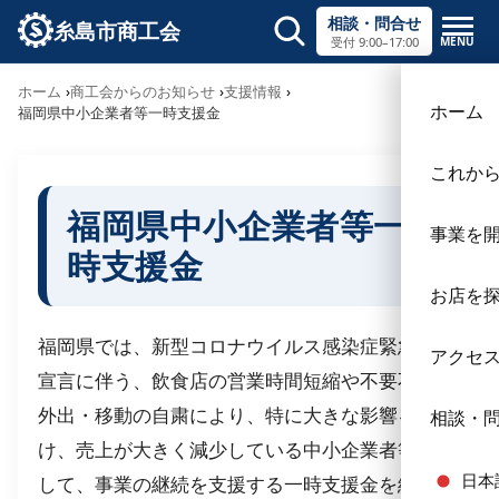
相談・問合せ
糸島市商工会
MENU
受付 9:00–17:00
サイト内検索
ホーム
商工会からのお知らせ
支援情報
×
ホーム
福岡県中小企業者等一時支援金
これか
福岡県中小企業者等一
事業を
時支援金
お店を
福岡県では、新型コロナウイルス感染症緊急事態
アクセ
宣言に伴う、飲食店の営業時間短縮や不要不急の
外出・移動の自粛により、特に大きな影響を受
相談・
け、売上が大きく減少している中小企業者等に対
日本
して、事業の継続を支援する一時支援金を給付し