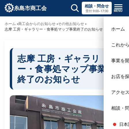
相談・問合せ
糸島市商工会
MENU
受付 9:00–17:00
サイト内検索
ホーム
商工会からのお知らせ
その他お知らせ
×
ホーム
志摩 工房・ギャラリー・食事処マップ事業終了のお知らせ
これか
志摩 工房・ギャラリ
事業を
ー・食事処マップ事業
終了のお知らせ
お店を
アクセ
相談・
日本